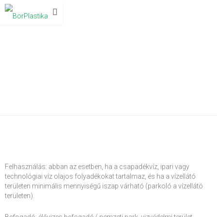
OLAJLEVÁLASZTÓK KOALESZCENS
ÉS SZORPCIÓS SZŰRŐVEL – BP OLEX
M/KF/SF
Felhasználás: abban az esetben, ha a csapadékvíz, ipari vagy
technológiai víz olajos folyadékokat tartalmaz, és ha a vízellátó
területen minimális mennyiségű iszap várható (parkoló a vízellátó
területen).