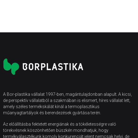
A Bor-plastika vállalat 1997-ben, magántulajdonban alapult. A kicsi,
de perspektív vállalatból a szakmában is elismert, híres vállalat lett,
amely széles termékskálát kínál a termoplasztikus
műanyagtartályok és berendezések gyártása terén.
Az előállításba fektetett energiának és a tökéletességre való
törekvésnek köszönhetően büszkén mondhatjuk, hogy
termékválasztékunk komoly konkurenciát jelent nemcsak helyi, de