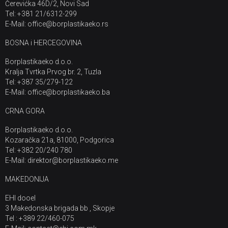
Čerevićka 46D/2, Novi Sad
Tel: +381 21/6312-299
E-Mail: office@borplastikaeko.rs
BOSNA i HERCEGOVINA
Borplastikaeko d.o.o.
Kralja Tvrtka Prvog br. 2, Tuzla
Tel: +387 35/279-122
E-Mail: office@borplastikaeko.ba
CRNA GORA
Borplastikaeko d.o.o.
Kozaračka 21a, 81000, Podgorica
Tel: +382 20/240 780
E-Mail: direktor@borplastikaeko.me
MAKEDONIJA
EHI dooel
3 Makedonska brigada bb , Skopje
Tel : +389 22/460-075