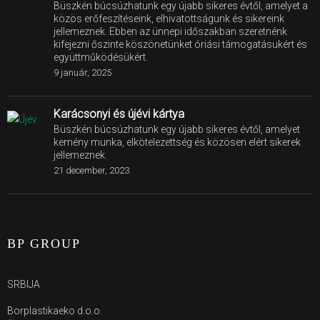
Büszkén búcsúzhatunk egy újabb sikeres évtől, amelyet a
közös erőfeszítéseink, elhivatottságunk és sikereink
jellemeznek. Ebben az ünnepi időszakban szeretnénk
kifejezni őszinte köszönetünket óriási támogatásukért és
együttműködésükért.
9 január, 2025
Karácsonyi és újévi kártya
Büszkén búcsúzhatunk egy újabb sikeres évtől, amelyet
kemény munka, elkötelezettség és közösen elért sikerek
jellemeznek.
21 december, 2023
BP GROUP
SRBIJA
Borplastikaeko d.o.o.