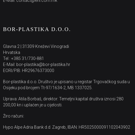
E-Mail: contact@ehi.com.mk
BOR-PLASTIKA D.O.O.
Glavna 2 | 31309 Kneževi Vinogradi
Hrvatska
Tel : +385 31/730-881
E-Mail: bor-plastika@bor-plastika.hr
EORI/PIB: HR29676373000
Bor-plastika d.o.o. Društvo je upisano u registar Trgovačkog suda u
Osijeku pod brojem Tt-97/1634-2, MB 1337025.
Uprava: Atila Borbaš, direktor. Temeljni kapital društva iznosi 280
200,00 kn i uplaćen je u cijelosti.
Žiro računi:
Hypo Alpe Adria Bank d.d. Zagreb, IBAN: HR5025000091102043902