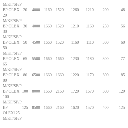
M/KF/SF/P
BP OLEX
20
4000
1160
1520
1260
1210
200
485
20
M/KF/SF/P
BP OLEX
30
4000
1660
1520
1210
1160
250
566
30
M/KF/SF/P
BP OLEX
50
4500
1660
1520
1160
1110
300
606
50
M/KF/SF/P
BP OLEX
65
5500
1660
1660
1230
1180
300
773
65
M/KF/SF/P
BP OLEX
80
6500
1660
1660
1220
1170
300
858
80
M/KF/SF/P
BP OLEX
100
8000
1660
2160
1720
1670
300
1206
100
M/KF/SF/P
BP
125
8500
1660
2160
1620
1570
400
1258
OLEX125
M/KF/SF/P