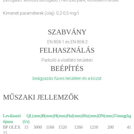
Befogadó: élővizes befogadó ( nemzeti park, vizvédelmi terület
Kimeneti paraméterek (olaj): 0,2-0,5 mg/l
SZABVÁNY
EN 858-1 és EN 858-2
FELHASZNÁLÁS
Parkoló a vízellátó területen
BEÉPÍTÉS
beágyazás füves területen és a közút
MŰSZAKI JELLEMZŐK
Leválasztó
Q
L(mm)
B(mm)
H(mm)
Hul(mm)
Hiz(mm)
DN(mm)
Tömeg(kg)
típusa
(l/s)
BP OLEX
15
3000
1160
1520
1260
1210
200
411
15