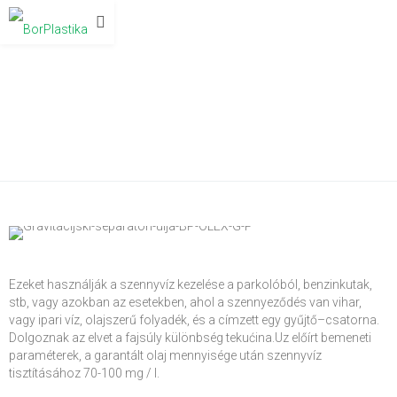
GRAVITÁCIÓS OLAJLEVÁLASZTÓK
BP OLEX G P
Ezeket használják
a
szennyvíz kezelése
a parkolóból
, benzinkutak
,
stb
,
vagy azokban az esetekben
, ahol a
szennyeződés van
vihar
,
vagy
ipari víz
, olajszerű folyadék,
és
a
címzett egy
gyűjtő
–
csatorna.
Dolgoznak az
elvet
a
fajsúly
különbség
tekućina.Uz
előírt
bemeneti
paraméterek,
a
garantált
olaj mennyisége
után
szennyvíz
tisztításához
70-100
mg
/
l
.