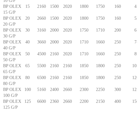
10 G/P
BP OLEX
15
2160
1500
2020
1800
1750
160
45
15 G/P
BP OLEX
20
2660
1500
2020
1800
1750
160
52
20 G/P
BP OLEX
30
3160
2000
2020
1750
1710
200
67
30 G/P
BP OLEX
40
3660
2000
2020
1710
1660
250
74
40 G/P
BP OLEX
50
4500
2160
2020
1710
1660
250
89
50 G/P
BP OLEX
65
5500
2160
2160
1850
1800
250
105
65 G/P
BP OLEX
80
6500
2160
2160
1850
1800
250
120
80 G/P
BP OLEX
100
5160
2400
2660
2300
2250
300
125
100 G/P
BP OLEX
125
6600
2360
2660
2200
2150
400
150
125 G/P