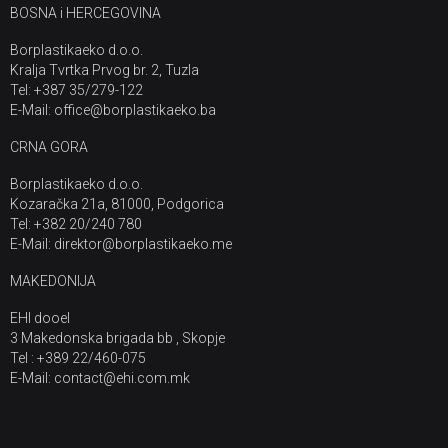
BOSNA i HERCEGOVINA
Borplastikaeko d.o.o.
Kralja Tvrtka Prvog br. 2, Tuzla
Tel: +387 35/279-122
E-Mail: office@borplastikaeko.ba
CRNA GORA
Borplastikaeko d.o.o.
Kozaračka 21a, 81000, Podgorica
Tel: +382 20/240 780
E-Mail: direktor@borplastikaeko.me
MAKEDONIJA
EHI dooel
3 Makedonska brigada bb , Skopje
Tel : +389 22/460-075
E-Mail: contact@ehi.com.mk