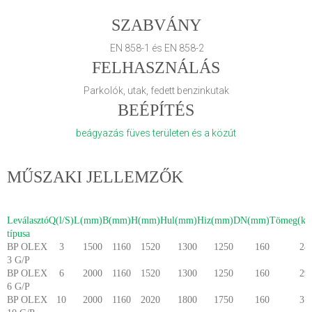
SZABVÁNY
EN 858-1 és EN 858-2
FELHASZNÁLÁS
Parkolók, utak, fedett benzinkutak
BEÉPÍTÉS
beágyazás füves területen és a közút
MŰSZAKI JELLEMZŐK
Leválasztó
Q(l/S)
L(mm)
B(mm)
H(mm)
Hul(mm)
Hiz(mm)
DN(mm)
Tömeg(kg
típusa
BP OLEX
3
1500
1160
1520
1300
1250
160
24
3 G/P
BP OLEX
6
2000
1160
1520
1300
1250
160
29
6 G/P
BP OLEX
10
2000
1160
2020
1800
1750
160
37