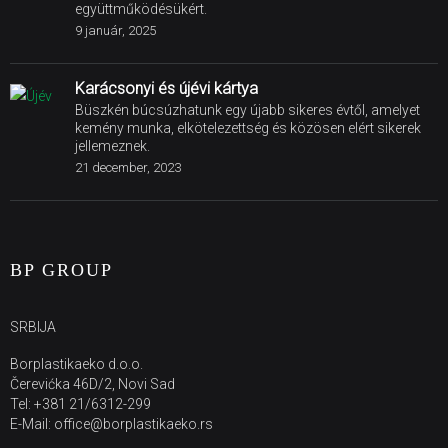
együttműködésükért.
9 január, 2025
Karácsonyi és újévi kártya
Büszkén búcsúzhatunk egy újabb sikeres évtől, amelyet
kemény munka, elkötelezettség és közösen elért sikerek
jellemeznek.
21 december, 2023
BP GROUP
SRBIJA
Borplastikaeko d.o.o.
Čerevićka 46D/2, Novi Sad
Tel: +381 21/6312-299
E-Mail: office@borplastikaeko.rs