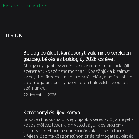
Felhasználási feltételek
HIREK
Boldog és áldott karácsonyt, valamint sikerekben
gazdag, békés és boldog új, 2026-os évet!
Ahogy egy újabb év végéhez közeledünk, mindenekelőtt
szeretnénk köszönetet mondani. Köszönjük a bizalmat,
az együttműködést, minden beszélgetést, ajánlást, ötletet
és támogatást, amely az év során hátszelet biztosított
számunkra.
22 december, 2025
Karácsonyi és újévi kártya
Büszkén búcsúzhatunk egy újabb sikeres évtől, amelyet a
közös erőfeszítéseink, elhivatottságunk és sikereink
jellemeznek. Ebben az ünnepi időszakban szeretnénk
kifejezni őszinte köszönetünket óriási támogatásukért és