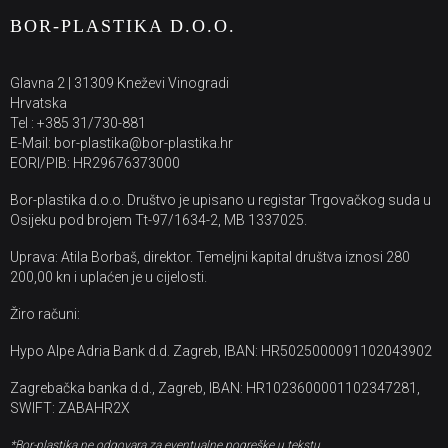
BOR-PLASTIKA D.O.O.
Glavna 2 | 31309 Kneževi Vinogradi
Hrvatska
Tel : +385 31/730-881
E-Mail: bor-plastika@bor-plastika.hr
EORI/PIB: HR29676373000
Bor-plastika d.o.o. Društvo je upisano u registar Trgovačkog suda u
Osijeku pod brojem Tt-97/1634-2, MB 1337025.
Uprava: Atila Borbaš, direktor. Temeljni kapital društva iznosi 280
200,00 kn i uplaćen je u cijelosti.
Žiro računi:
Hypo Alpe Adria Bank d.d. Zagreb, IBAN: HR5025000091102043902
Zagrebačka banka d.d., Zagreb, IBAN: HR1023600001102347281,
SWIFT: ZABAHR2X
*Bor-plastika ne odgovara za eventualne pogreške u tekstu