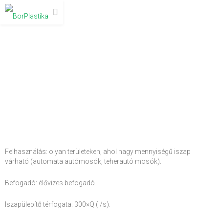
KOALESZCENS SZŰRŐS
OLAJLEVÁLASZTÓK – OLEX L/KF/P
Felhasználás: olyan területeken, ahol nagy mennyiségű iszap
várható (automata autómosók, teherautó mosók).
Befogadó: élővizes befogadó.
Iszapülepítő térfogata: 300×Q (l/s).