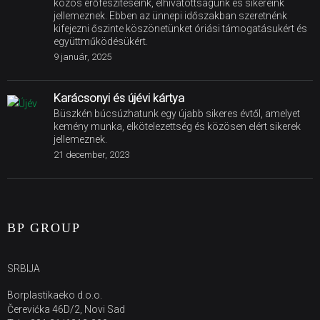
közös erőfeszítéseink, elhivatottságunk és sikereink
jellemeznek. Ebben az ünnepi időszakban szeretnénk
kifejezni őszinte köszönetünket óriási támogatásukért és
együttműködésükért.
9 január, 2025
Karácsonyi és újévi kártya
Büszkén búcsúzhatunk egy újabb sikeres évtől, amelyet
kemény munka, elkötelezettség és közösen elért sikerek
jellemeznek.
21 december, 2023
BP GROUP
SRBIJA
Borplastikaeko d.o.o.
Čerevićka 46D/2, Novi Sad