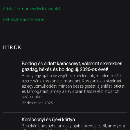
Adatvédelmi irányelvek (angolul)
Felhasználási feltételek
HIREK
Boldog és áldott karácsonyt, valamint sikerekben
gazdag, békés és boldog új, 2026-os évet!
Ahogy egy újabb év végéhez közeledünk, mindenekelőtt
szeretnénk köszönetet mondani. Köszönjük a bizalmat,
az együttműködést, minden beszélgetést, ajánlást, ötletet
és támogatást, amely az év során hátszelet biztosított
számunkra.
22 december, 2025
Karácsonyi és újévi kártya
Büszkén búcsúzhatunk egy újabb sikeres évtől, amelyet a