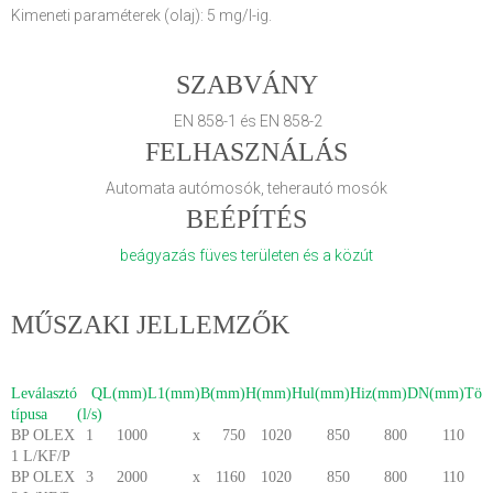
Kimeneti paraméterek (olaj): 5 mg/l-ig.
SZABVÁNY
EN 858-1 és EN 858-2
FELHASZNÁLÁS
Automata autómosók, teherautó mosók
BEÉPÍTÉS
beágyazás füves területen és a közút
MŰSZAKI JELLEMZŐK
Leválasztó
Q
L(mm)
L1(mm)
B(mm)
H(mm)
Hul(mm)
Hiz(mm)
DN(mm)
Töm
típusa
(l/s)
BP OLEX
1
1000
x
750
1020
850
800
110
1 L/KF/P
BP OLEX
3
2000
x
1160
1020
850
800
110