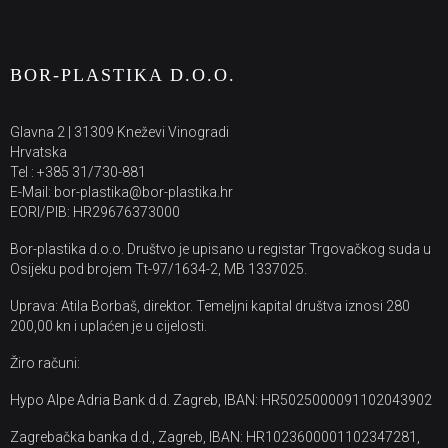
BOR-PLASTIKA D.O.O.
Glavna 2 | 31309 Kneževi Vinogradi
Hrvatska
Tel : +385 31/730-881
E-Mail: bor-plastika@bor-plastika.hr
EORI/PIB: HR29676373000
Bor-plastika d.o.o. Društvo je upisano u registar Trgovačkog suda u
Osijeku pod brojem Tt-97/1634-2, MB 1337025.
Uprava: Atila Borbaš, direktor. Temeljni kapital društva iznosi 280
200,00 kn i uplaćen je u cijelosti.
Žiro računi:
Hypo Alpe Adria Bank d.d. Zagreb, IBAN: HR5025000091102043902
Zagrebačka banka d.d., Zagreb, IBAN: HR1023600001102347281,