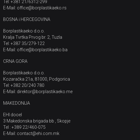
Tel: +381 21/6312-299
E-Mail: office@borplastikaeko.rs
BOSNA i HERCEGOVINA
Borplastikaeko d.o.o.
Kralja Tvrtka Prvog br. 2, Tuzla
Tel: +387 35/279-122
E-Mail: office@borplastikaeko.ba
CRNA GORA
Borplastikaeko d.o.o.
Kozaračka 21a, 81000, Podgorica
Tel: +382 20/240 780
E-Mail: direktor@borplastikaeko.me
MAKEDONIJA
EHI dooel
3 Makedonska brigada bb , Skopje
Tel : +389 22/460-075
E-Mail: contact@ehi.com.mk