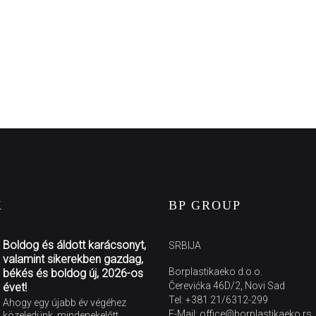
K
BP GROUP
Boldog és áldott karácsonyt,
SRBIJA
valamint sikerekben gazdag,
Borplastikaeko d.o.o.
békés és boldog új, 2026-os
Čerevićka 46D/2, Novi Sad
évet!
Tel: +381 21/6312-299
Ahogy egy újabb év végéhez
E-Mail: office@borplastikaeko.rs
közeledünk, mindenekelőtt