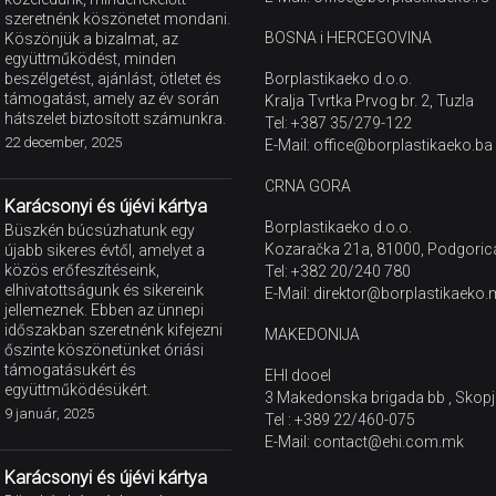
szeretnénk köszönetet mondani.
BOSNA i HERCEGOVINA
Köszönjük a bizalmat, az
együttműködést, minden
beszélgetést, ajánlást, ötletet és
Borplastikaeko d.o.o.
támogatást, amely az év során
Kralja Tvrtka Prvog br. 2, Tuzla
hátszelet biztosított számunkra.
Tel: +387 35/279-122
22 december, 2025
E-Mail: office@borplastikaeko.ba
CRNA GORA
Karácsonyi és újévi kártya
Borplastikaeko d.o.o.
Büszkén búcsúzhatunk egy
Kozaračka 21a, 81000, Podgoric
újabb sikeres évtől, amelyet a
közös erőfeszítéseink,
Tel: +382 20/240 780
elhivatottságunk és sikereink
E-Mail: direktor@borplastikaeko.
jellemeznek. Ebben az ünnepi
időszakban szeretnénk kifejezni
MAKEDONIJA
őszinte köszönetünket óriási
támogatásukért és
EHI dooel
együttműködésükért.
3 Makedonska brigada bb , Skopj
9 január, 2025
Tel : +389 22/460-075
E-Mail: contact@ehi.com.mk
Karácsonyi és újévi kártya