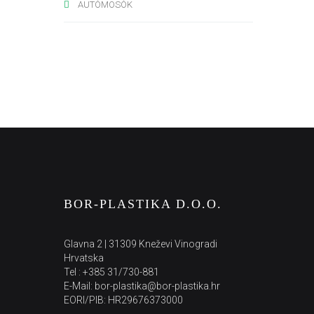
AUTÓMOSÓK
BOR-PLASTIKA D.O.O.
Glavna 2 | 31309 Kneževi Vinogradi
Hrvatska
Tel : +385 31/730-881
E-Mail: bor-plastika@bor-plastika.hr
EORI/PIB: HR29676373000