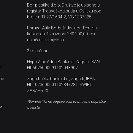
Bor-plastika d.o.o. Društvo je upisano u
registar Trgovačkog suda u Osijeku pod
brojem Tt-97/1634-2, MB 1337025.
Uprava: Atila Borbaš, direktor. Temeljni
kapital društva iznosi 280 200,00 kn i
uplaćen je u cijelosti.
Žiro računi:
Hypo Alpe Adria Bank d.d. Zagreb, IBAN:
a
HR5025000091102043902
me
Zagrebačka banka d.d., Zagreb, IBAN:
HR1023600001102347281, SWIFT:
ZABAHR2X
*Bor-plastika ne odgovara za eventualne pogreške
e
u tekstu