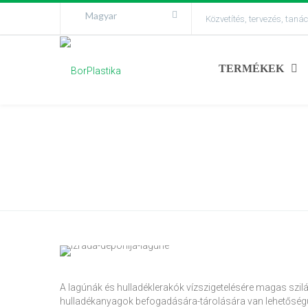
Magyar
Közvetítés, tervezés, tan
TERMÉKEK
HULLADÉKLERAKÓ GYÁRTÁS 
LAGÚNÁK
A lagúnák és hulladéklerakók vízszigetelésére magas szi
hulladékanyagok befogadására-tárolására van lehetőségünk