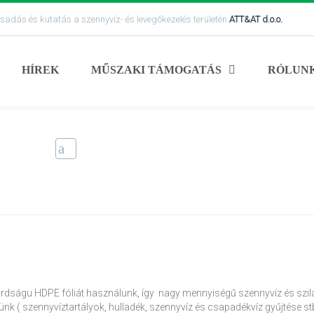
ácsadás és kutatás a szennyvíz- és levegőkezelés területén
ATT&AT d.o.o.
HÍREK
MŰSZAKI TÁMOGATÁS
RÓLUN
–
lárdságu HDPE fóliát használunk, így nagy mennyiségű szennyvíz és szil
 ( szennyvíztartályok, hulladék, szennyvíz és csapadékvíz gyűjtése stb.