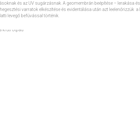
hatásoknak és az UV sugárzásnak. A geomembrán beépítése – lerakása és
hegesztési varratok elkészítése és evidentálása után azt leelenőrizzük 
ti levegő befúvással történik.