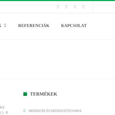
K
REFERENCIÁK
KAPCSOLAT
Home
HULLADÉKLERAKÓ GYÁRTÁS – LAGÚNÁK
TERMÉKEK
árd
MEDENCÉK ÉS MEDENCETECHNIKA
).. A