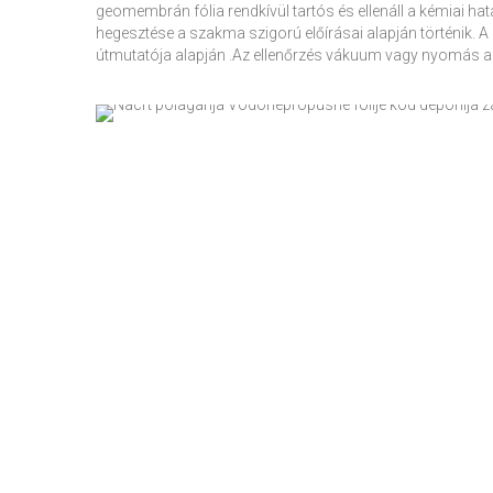
geomembrán fólia rendkívül tartós és ellenáll a kémiai 
hegesztése a szakma szigorú előírásai alapján történik. A 
útmutatója alapján .Az ellenőrzés vákuum vagy nyomás alat