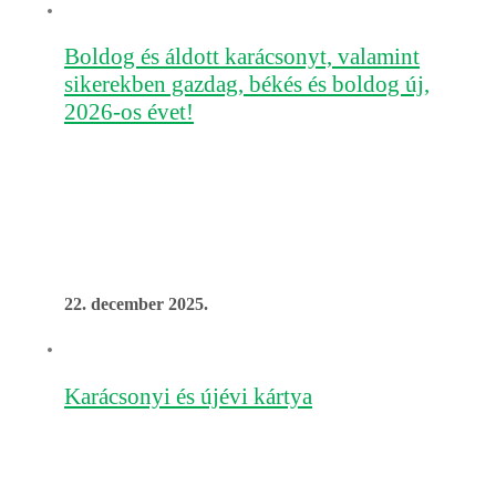
Boldog és áldott karácsonyt, valamint
sikerekben gazdag, békés és boldog új,
2026-os évet!
Ahogy egy újabb év végéhez közeledünk, mindenekelőtt
szeretnénk köszönetet mondani. Köszönjük a bizalmat, az
együttműködést, minden beszélgetést, ajánlást, ötletet és
támogatást, amely az év során hátszelet biztosított
számunkra.
22. december 2025.
Karácsonyi és újévi kártya
Büszkén búcsúzhatunk egy újabb sikeres évtől, amelyet a
közös erőfeszítéseink, elhivatottságunk és sikereink
jellemeznek. Ebben az ünnepi időszakban szeretnénk