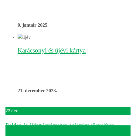
kifejezni őszinte köszönetünket óriási támogatásukért és
együttműködésükért.
9. január 2025.
Karácsonyi és újévi kártya
Büszkén búcsúzhatunk egy újabb sikeres évtől, amelyet
kemény munka, elkötelezettség és közösen elért sikerek
jellemeznek.
21. december 2023.
22 dec
Boldog és áldott karácsonyt, valamint sikerekben
gazdag, békés és boldog új, 2026-os évet!