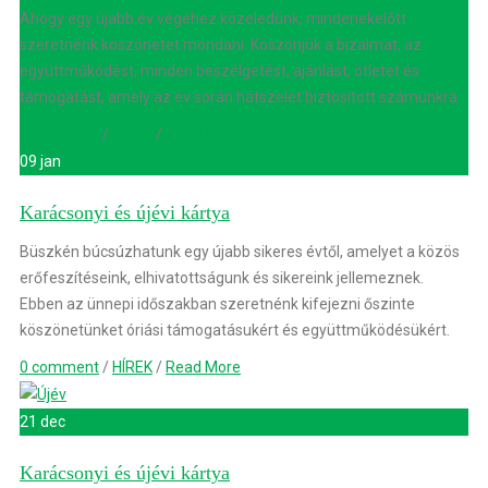
Ahogy egy újabb év végéhez közeledünk, mindenekelőtt
szeretnénk köszönetet mondani. Köszönjük a bizalmat, az
együttműködést, minden beszélgetést, ajánlást, ötletet és
támogatást, amely az év során hátszelet biztosított számunkra.
0 comment
/
HÍREK
/
Read More
09 jan
Karácsonyi és újévi kártya
Büszkén búcsúzhatunk egy újabb sikeres évtől, amelyet a közös
erőfeszítéseink, elhivatottságunk és sikereink jellemeznek.
Ebben az ünnepi időszakban szeretnénk kifejezni őszinte
köszönetünket óriási támogatásukért és együttműködésükért.
0 comment
/
HÍREK
/
Read More
21 dec
Karácsonyi és újévi kártya